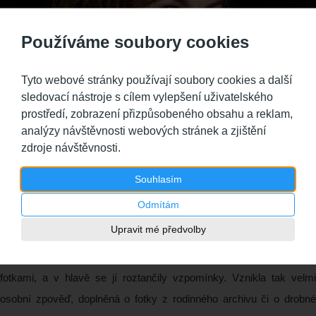
Používáme soubory cookies
Tyto webové stránky používají soubory cookies a další
sledovací nástroje s cílem vylepšení uživatelského
prostředí, zobrazení přizpůsobeného obsahu a reklam,
analýzy návštěvnosti webových stránek a zjištění
zdroje návštěvnosti.
Souhlasím
Odmítám
kniha
Upravit mé předvolby
Populární zpěvačka Marta Jandová začala s padesátými
narozeninami tak trochu bilancovat. Probírala se starými dopisy,
fotkami, a v hlavě se jí roztančily vzpomínky. Vznikla tak velmi
osobní zpověď, doplněná o fotky z rodinného archivu či o drobné